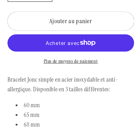
la
la
quantité
quantité
de
de
Ajouter au panier
Bracelet
Bracelet
Erevan
Erevan
Plus de moyens de paiement
Bracelet Jonc simple en acier inoxydable et anti-
allergique. Disponible en 3 tailles différentes:
60 mm
65 mm
68 mm