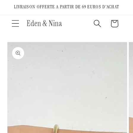
Ignorer et
LIVRAISON OFFERTE A PARTIR DE 69 EUROS D'ACHAT
passer au
contenu
Eden & Nina
Panier
Passer aux
informations
produits