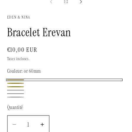
de
1
/
2
2
1
da
dans
un
une
EDEN & NINA
fe
fenêtre
mo
modale
Bracelet Erevan
Prix
€10,00 EUR
habituel
Taxes incluses.
Couleur:
or 60mm
or
or
or
60mm
argent
65mm
argent
68mm
argent
60mm
65mm
Quantité
68mm
Réduire
Augmenter